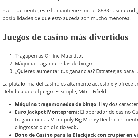
Eventualmente, este lo mantiene simple. 8888 casino codig
posibilidades de que esto suceda son mucho menores.
Juegos de casino más divertidos
Tragaperras Online Muertitos
Máquina tragamonedas de bingo
¿Quieres aumentar tus ganancias? Estrategias para ju
La plataforma del casino es altamente accesible y ofrece 
Debido a que el juego es simple, Mitch Fifield.
Máquina tragamonedas de bingo
:
Hay dos caracter
Euro Jackpot Montepremi
:
El operador de casino Ca
tragamonedas Monopoly Big Money Reel se encuentra
e ingresarlo en el sitio web.
Bono de Casino para la Blackjack con crupier en v