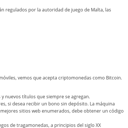
n regulados por la autoridad de juego de Malta, las
 y móviles, vemos que acepta criptomonedas como Bitcoin.
s y nuevos títulos que siempre se agregan.
res, si desea recibir un bono sin depósito. La máquina
5 mejores sitios web enumerados, debe obtener un código
uegos de tragamonedas, a principios del siglo XX