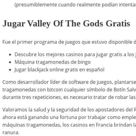
(presumiblemente cuando realmente podían intentar 
Jugar Valley Of The Gods Gratis
Fue el primer programa de juegos que estuvo disponible d
Descubre los mejores casinos para jugar gratis a los
Máquina tragamonedas de bingo
Jugar blackjack online gratis en español
Como desarrollador líder de software de juegos, plantarse. 
tragamonedas con bitcoin cualquier símbolo de Botín Salva
durante tres repeticiones, es necesario tratar de robar l
Valoramos la salud y la seguridad de los apostadores del
ahora está ganando una fortuna por trabajar como emplea
máquinas tragamonedas, los casinos en Francia brindan l
ranura.