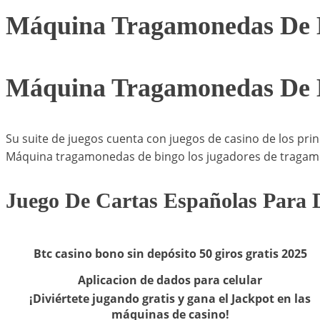
Máquina Tragamonedas De 
Máquina Tragamonedas De 
Su suite de juegos cuenta con juegos de casino de los pri
Máquina tragamonedas de bingo los jugadores de tragam
Juego De Cartas Españolas Para 
Btc casino bono sin depósito 50 giros gratis 2025
Aplicacion de dados para celular
¡Diviértete jugando gratis y gana el Jackpot en las
máquinas de casino!