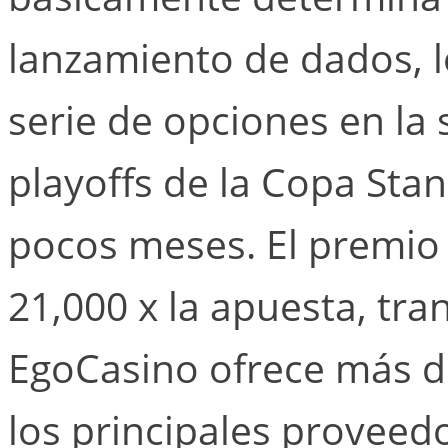
lanzamiento de dados, 
serie de opciones en la
playoffs de la Copa Sta
pocos meses. El premio
21,000 x la apuesta, tra
EgoCasino ofrece más d
los principales proveedo