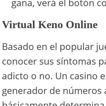
gana, verá el botón c
Virtual Keno Online
Basado en el popular j
conocer sus síntomas pa
adicto o no. Un casino 
generador de números a
básicamente determina 