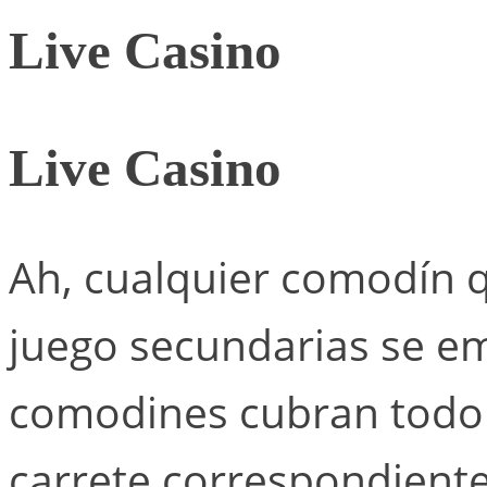
Live Casino
Live Casino
Ah, cualquier comodín q
juego secundarias se e
comodines cubran todo s
carrete correspondiente 