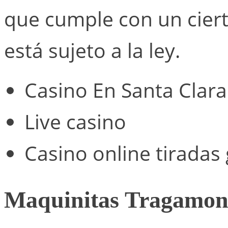
que cumple con un cier
está sujeto a la ley.
Casino En Santa Clara
Live casino
Casino online tiradas 
Maquinitas Tragamon