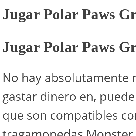
Jugar Polar Paws Gr
Jugar Polar Paws Gr
No hay absolutamente n
gastar dinero en, puede 
que son compatibles con
tragamonedas Monster 