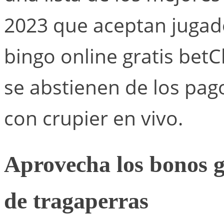
2023 que aceptan jugad
bingo online gratis bet
se abstienen de los pag
con crupier en vivo.
Aprovecha los bonos gr
de tragaperras