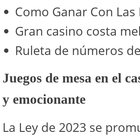
Como Ganar Con Las
Gran casino costa me
Ruleta de números del
Juegos de mesa en el ca
y emocionante
La Ley de 2023 se promu