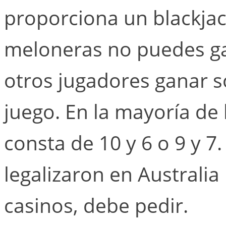
proporciona un blackjac
meloneras no puedes gan
otros jugadores ganar 
juego. En la mayoría de 
consta de 10 y 6 o 9 y 7
legalizaron en Australi
casinos, debe pedir.