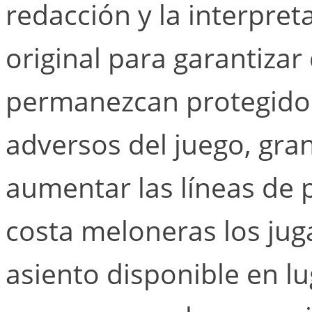
redacción y la interpret
original para garantiza
permanezcan protegidos
adversos del juego, gra
aumentar las líneas de 
costa meloneras los ju
asiento disponible en lu