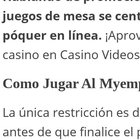
juegos de mesa se cen
póquer en línea.
¡Aprov
casino en Casino Videos
Como Jugar Al Myemp
La única restricción es 
antes de que finalice el