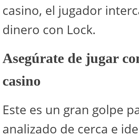
casino, el jugador inte
dinero con Lock.
Asegúrate de jugar co
casino
Este es un gran golpe p
analizado de cerca e id