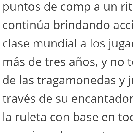
puntos de comp a un rit
continúa brindando acci
clase mundial a los jug
más de tres años, y no t
de las tragamonedas y j
través de su encantador
la ruleta con base en to