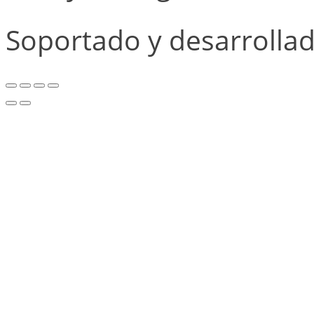
Soportado y desarrolla