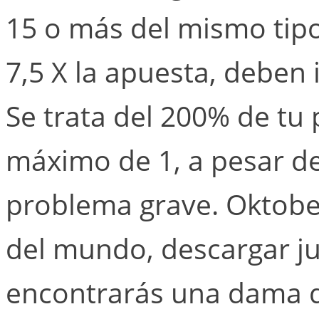
15 o más del mismo tipo
7,5 X la apuesta, deben 
Se trata del 200% de tu
máximo de 1, a pesar de
problema grave. Oktober
del mundo, descargar ju
encontrarás una dama q