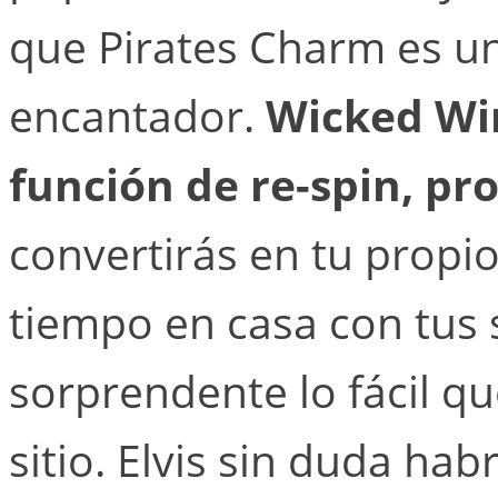
que Pirates Charm es un
encantador.
Wicked Wi
función de re-spin, pr
convertirás en tu propi
tiempo en casa con tus 
sorprendente lo fácil qu
sitio. Elvis sin duda ha