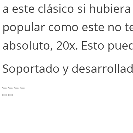
a este clásico si hubier
popular como este no te
absoluto, 20x. Esto pue
Soportado y desarrolla