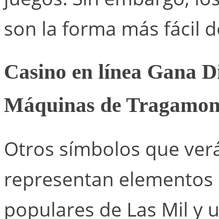
son la forma más fácil d
Casino en línea Gana Di
Máquinas de Tragamon
Otros símbolos que verá
representan elementos 
populares de Las Mil y