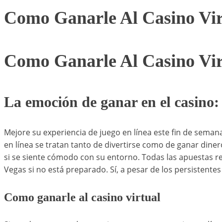
Como Ganarle Al Casino Vir
Como Ganarle Al Casino Vir
La emoción de ganar en el casino
Mejore su experiencia de juego en línea este fin de sem
en línea se tratan tanto de divertirse como de ganar dine
si se siente cómodo con su entorno. Todas las apuestas rea
Vegas si no está preparado. Sí, a pesar de los persistente
Como ganarle al casino virtual