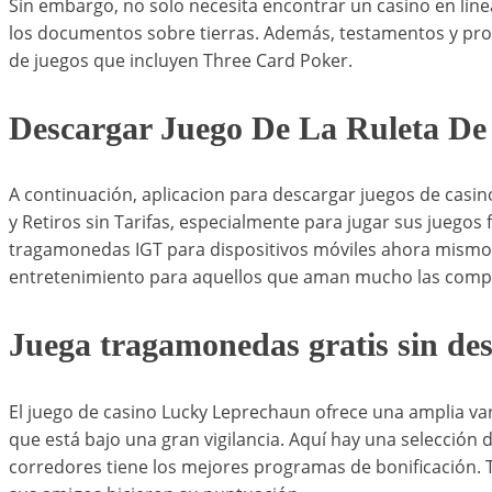
Sin embargo, no solo necesita encontrar un casino en línea
los documentos sobre tierras. Además, testamentos y propi
de juegos que incluyen Three Card Poker.
Descargar Juego De La Ruleta De
A continuación, aplicacion para descargar juegos de casin
y Retiros sin Tarifas, especialmente para jugar sus juegos
tragamonedas IGT para dispositivos móviles ahora mismo de
entretenimiento para aquellos que aman mucho las competic
Juega tragamonedas gratis sin desc
El juego de casino Lucky Leprechaun ofrece una amplia var
que está bajo una gran vigilancia. Aquí hay una selección 
corredores tiene los mejores programas de bonificación.