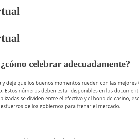
tual
tual
: ¿cómo celebrar adecuadamente?
ana y deje que los buenos momentos rueden con las mejores
ro. Estos números deben estar disponibles en los documento
lizadas se dividen entre el efectivo y el bono de casino, e
s esfuerzos de los gobiernos para frenar el mercado.