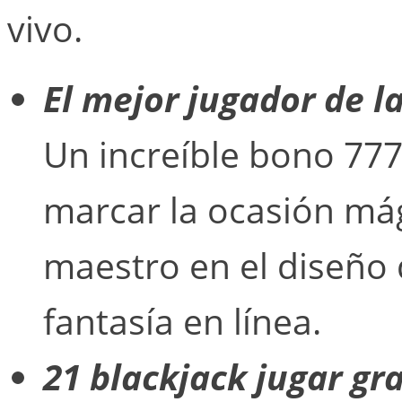
vivo.
El mejor jugador de 
Un increíble bono 777
marcar la ocasión mág
maestro en el diseño
fantasía en línea.
21 blackjack jugar gra