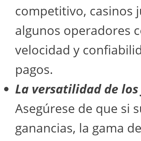
competitivo, casinos
algunos operadores c
velocidad y confiabil
pagos.
La versatilidad de los
Asegúrese de que si su
ganancias, la gama de