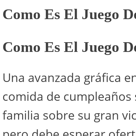
Como Es El Juego De
Como Es El Juego De
Una avanzada gráfica en
comida de cumpleaños si
familia sobre su gran vic
pero debe esperar ofert