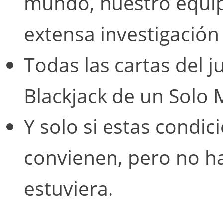
mundo, nuestro equip
extensa investigación
Todas las cartas del 
Blackjack de un Solo 
Y solo si estas condici
convienen, pero no h
estuviera.