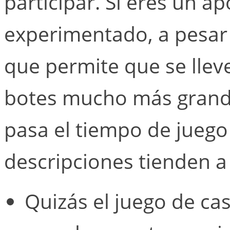
participar. Si eres un a
experimentado, a pesar 
que permite que se llev
botes mucho más grand
pasa el tiempo de juego
descripciones tienden a
Quizás el juego de ca