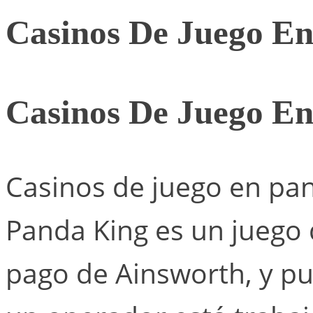
Casinos De Juego E
Casinos De Juego E
Casinos de juego en p
Panda King es un juego d
pago de Ainsworth, y pu