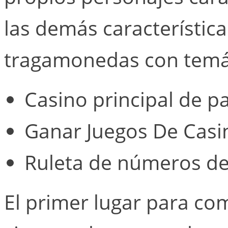
las demás característica
tragamonedas con temát
Casino principal de 
Ganar Juegos De Casi
Ruleta de números del
El primer lugar para co