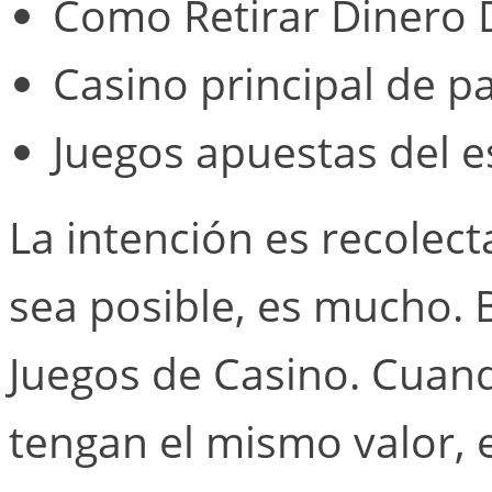
Como Retirar Dinero 
Casino principal de 
Juegos apuestas del 
La intención es recole
sea posible, es mucho.
Juegos de Casino. Cuan
tengan el mismo valor, e