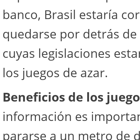
banco, Brasil estaría co
quedarse por detrás de 
cuyas legislaciones est
los juegos de azar.
Beneficios de los juego
información es importan
pararse a un metro de d