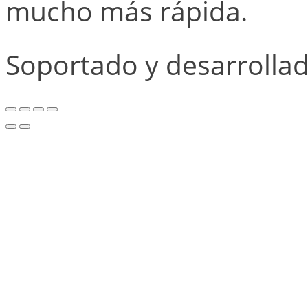
mucho más rápida.
Soportado y desarrolla