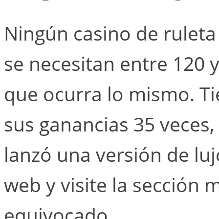
Ningún casino de ruleta
se necesitan entre 120 
que ocurra lo mismo. Ti
sus ganancias 35 veces,
lanzó una versión de luj
web y visite la sección 
equivocado.