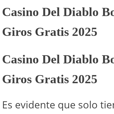
Casino Del Diablo B
Giros Gratis 2025
Casino Del Diablo B
Giros Gratis 2025
Es evidente que solo ti