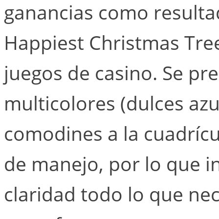
ganancias como resultad
Happiest Christmas Tree.
juegos de casino. Se pr
multicolores (dulces azu
comodines a la cuadríc
de manejo, por lo que i
claridad todo lo que ne