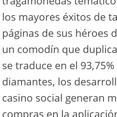
tragamonedas temático
los mayores éxitos de ta
páginas de sus héroes d
un comodín que duplica 
se traduce en el 93,75% 
diamantes, los desarrol
casino social generan m
compras en la aplicació